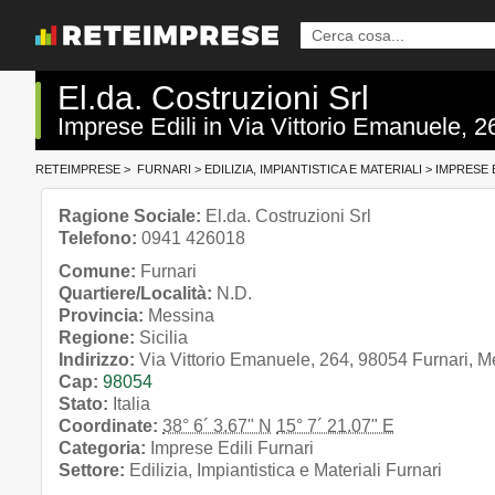
El.da. Costruzioni Srl
Imprese Edili in Via Vittorio Emanuele, 2
RETEIMPRESE
>
FURNARI
>
EDILIZIA, IMPIANTISTICA E MATERIALI
>
IMPRESE E
Ragione Sociale:
El.da. Costruzioni Srl
Telefono:
0941 426018
Comune:
Furnari
Quartiere/Località:
N.D.
Provincia:
Messina
Regione:
Sicilia
Indirizzo:
Via Vittorio Emanuele, 264, 98054 Furnari, Me
Cap:
98054
Stato:
Italia
Coordinate:
38° 6´ 3.67" N
15° 7´ 21.07" E
Categoria:
Imprese Edili Furnari
Settore:
Edilizia, Impiantistica e Materiali Furnari