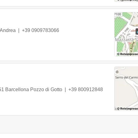
'Andrea
|
+39 0909783066
51
Barcellona Pozzo di Gotto
|
+39 800912848