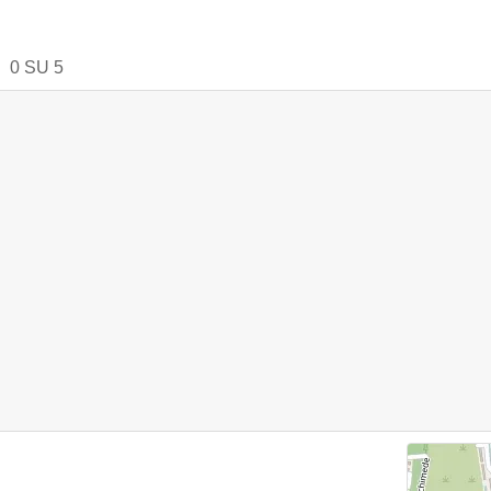
0
SU
5