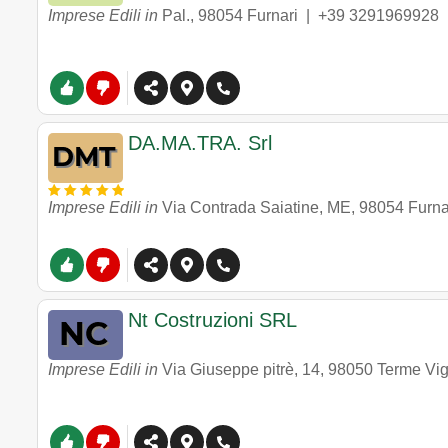
Imprese Edili in
Pal.
,
98054
Furnari
|
+39 3291969928
DA.MA.TRA. Srl
Imprese Edili in
Via Contrada Saiatine, ME
,
98054
Furna
Nt Costruzioni SRL
Imprese Edili in
Via Giuseppe pitrè, 14
,
98050
Terme Vig