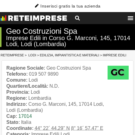
Inserisci gratis la tua azienda
Geo Costruzioni Spa
Imprese Edili in Corso G. Marconi, 145, 17014
Lodi, Lodi (Lombardia)
RETEIMPRESE
>
LODI
>
EDILIZIA, IMPIANTISTICA E MATERIALI
>
IMPRESE EDILI
Ragione Sociale:
Geo Costruzioni Spa
Telefono:
019 507 9890
Comune:
Lodi
Quartiere/Località:
N.D.
Provincia:
Lodi
Regione:
Lombardia
Indirizzo:
Corso G. Marconi, 145, 17014 Lodi,
Lodi (Lombardia)
Cap:
17014
Stato:
Italia
Coordinate:
44° 22´ 44.29" N
8° 16´ 57.47" E
Categoria:
Imprese Edili Lodi