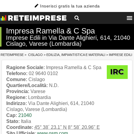
Inserisci gratis la tua azienda
Impresa Ramella & C Spa
Imprese Edili in Via Dante Alighieri, 614, 21040
Cislago, Varese (Lombardia)
RETEIMPRESE
>
CISLAGO
>
EDILIZIA, IMPIANTISTICA E MATERIALI
>
IMPRESE EDILI
Ragione Sociale:
Impresa Ramella & C Spa
Telefono:
02 9640 0102
Comune:
Cislago
Quartiere/Località:
N.D.
Provincia:
Varese
Regione:
Lombardia
Indirizzo:
Via Dante Alighieri, 614, 21040
Cislago, Varese (Lombardia)
Cap:
21040
Stato:
Italia
Coordinate:
45° 38´ 23.1" N
8° 58´ 20.96" E
Sito Ufficiale
:
www.osm.com