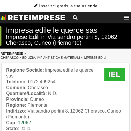
Inserisci gratis la tua azienda
Impresa edile le querce sas
Imprese Edili in Via sandro pertini 8, 12062
Cherasco, Cuneo (Piemonte)
RETEIMPRESE
>
CHERASCO
>
EDILIZIA, IMPIANTISTICA E MATERIALI
>
IMPRESE EDILI
Ragione Sociale:
Impresa edile le querce
sas
Telefono:
0172 499254
Comune:
Cherasco
Quartiere/Località:
N.D.
Provincia:
Cuneo
Regione:
Piemonte
Indirizzo:
Via sandro pertini 8, 12062 Cherasco, Cuneo
(Piemonte)
Cap:
12062
Stato:
Italia