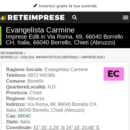
Inserisci gratis la tua azienda
Evangelista Carmine
Imprese Edili in Via Roma, 69, 66040 Borrello
CH, Italia, 66040 Borrello, Chieti (Abruzzo)
RETEIMPRESE
>
BORRELLO
>
EDILIZIA, IMPIANTISTICA E MATERIALI
>
IMPRESE EDILI
Ragione Sociale:
Evangelista Carmine
Telefono:
0872 945366
Comune:
Borrello
Quartiere/Località:
N.D.
Provincia:
Chieti
Regione:
Abruzzo
Indirizzo:
Via Roma, 69, 66040 Borrello CH,
Italia, 66040 Borrello, Chieti (Abruzzo)
Cap:
66040
Stato:
Italia
Coordinate:
41° 55´ 2.24" N
14° 18´ 20.48" E