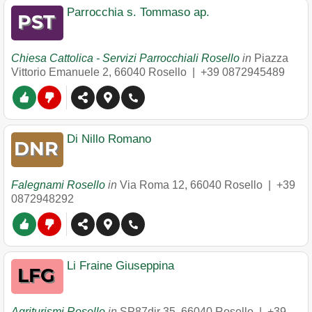
Parrocchia s. Tommaso ap.
Chiesa Cattolica - Servizi Parrocchiali Rosello
in
Piazza
Vittorio Emanuele 2
,
66040
Rosello
|
+39 0872945489
Di Nillo Romano
Falegnami Rosello
in
Via Roma 12
,
66040
Rosello
|
+39
0872948292
Li Fraine Giuseppina
Agriturismi Rosello
in
SP87dir 35
,
66040
Rosello
|
+39