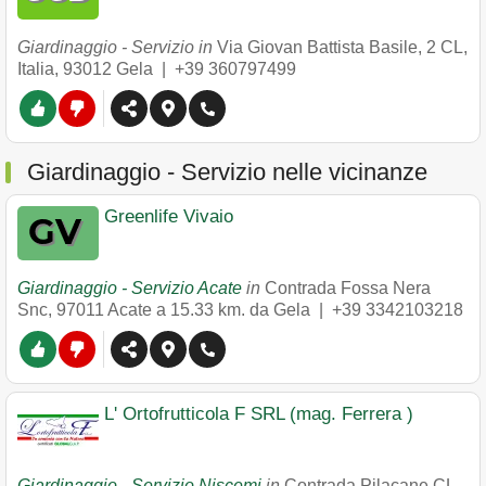
Giardinaggio - Servizio in
Via Giovan Battista Basile, 2 CL,
Italia
,
93012
Gela
|
+39 360797499
Giardinaggio - Servizio nelle vicinanze
Greenlife Vivaio
Giardinaggio - Servizio Acate
in
Contrada Fossa Nera
Snc
,
97011
Acate
a 15.33 km. da Gela |
+39 3342103218
L' Ortofrutticola F SRL (mag. Ferrera )
Giardinaggio - Servizio Niscemi
in
Contrada Pilacane CL
,