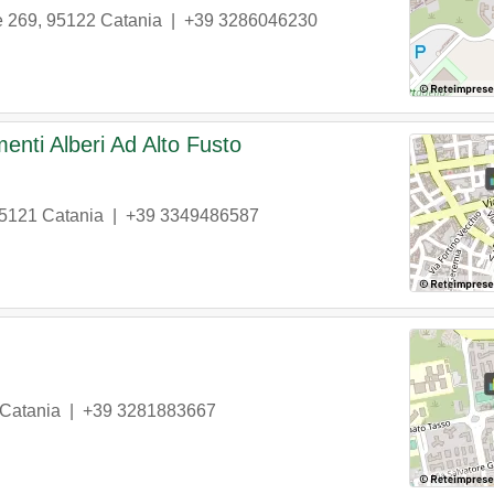
e 269
,
95122
Catania
|
+39 3286046230
enti Alberi Ad Alto Fusto
5121
Catania
|
+39 3349486587
Catania
|
+39 3281883667