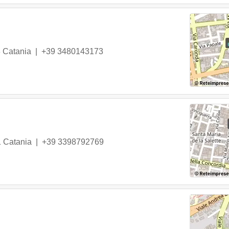
8
Catania
|
+39 3480143173
1
Catania
|
+39 3398792769