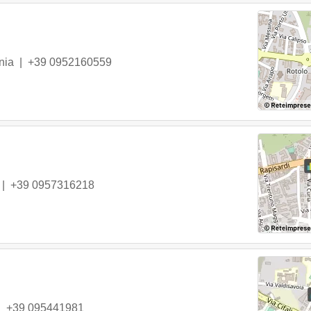
nia
|
+39 0952160559
|
+39 0957316218
|
+39 095441981