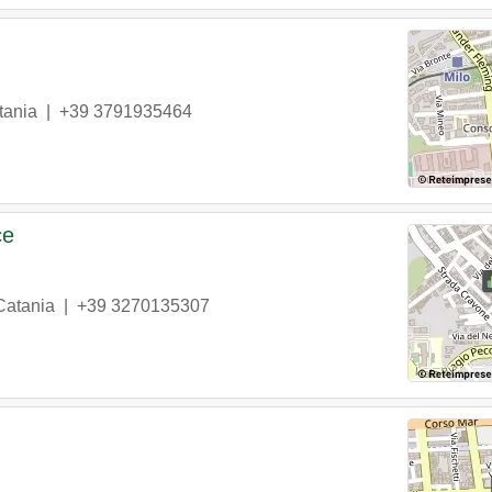
tania
|
+39 3791935464
ce
Catania
|
+39 3270135307