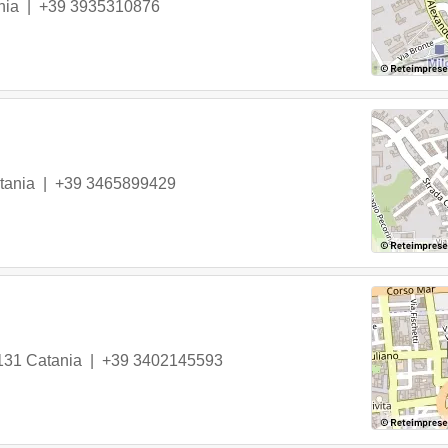
nia
|
+39 3935310876
tania
|
+39 3465899429
131
Catania
|
+39 3402145593