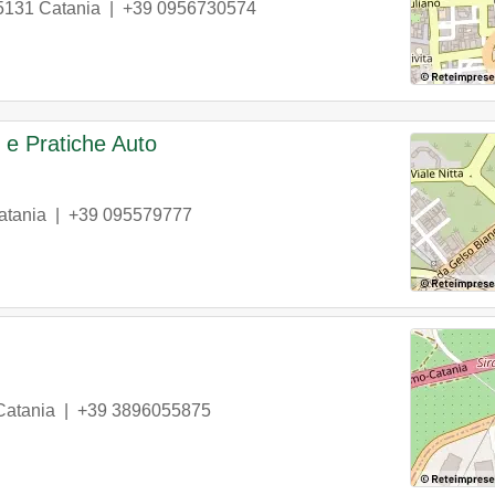
5131
Catania
|
+39 0956730574
 e Pratiche Auto
atania
|
+39 095579777
Catania
|
+39 3896055875