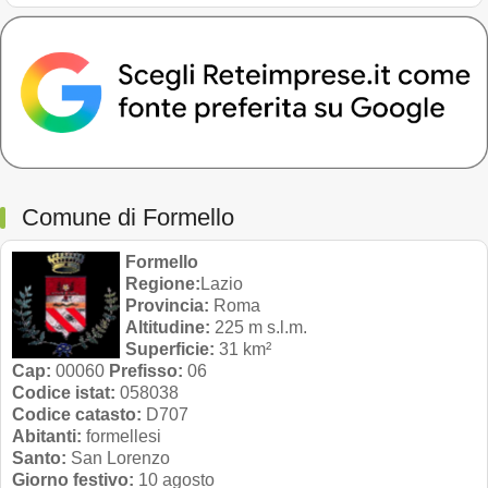
Comune di Formello
Formello
Regione:
Lazio
Provincia:
Roma
Altitudine:
225 m s.l.m.
Superficie:
31 km²
Cap:
00060
Prefisso:
06
Codice istat:
058038
Codice catasto:
D707
Abitanti:
formellesi
Santo:
San Lorenzo
Giorno festivo:
10 agosto