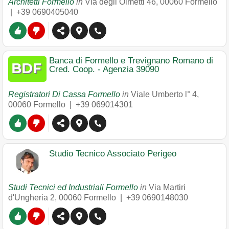
Architetti Formello
in
Via degli Olmetti 46
,
00060
Formello
|
+39 0690405040
Banca di Formello e Trevignano Romano di
Cred. Coop. - Agenzia 39090
Registratori Di Cassa Formello
in
Viale Umberto l° 4
,
00060
Formello
|
+39 069014301
Studio Tecnico Associato Perigeo
Studi Tecnici ed Industriali Formello
in
Via Martiri
d'Ungheria 2
,
00060
Formello
|
+39 0690148030