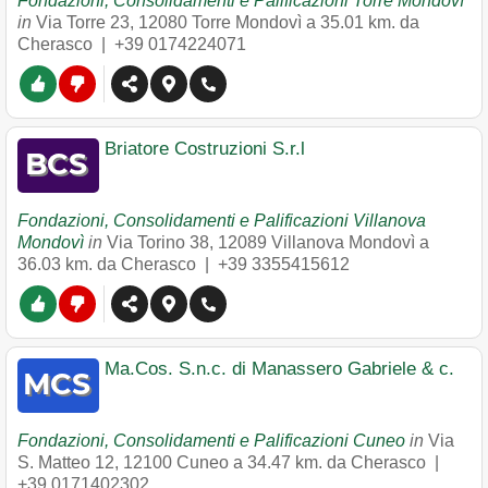
Fondazioni, Consolidamenti e Palificazioni Torre Mondovì
in
Via Torre 23
,
12080
Torre Mondovì
a 35.01 km. da
Cherasco |
+39 0174224071
Briatore Costruzioni S.r.l
Fondazioni, Consolidamenti e Palificazioni Villanova
Mondovì
in
Via Torino 38
,
12089
Villanova Mondovì
a
36.03 km. da Cherasco |
+39 3355415612
Ma.Cos. S.n.c. di Manassero Gabriele & c.
Fondazioni, Consolidamenti e Palificazioni Cuneo
in
Via
S. Matteo 12
,
12100
Cuneo
a 34.47 km. da Cherasco |
+39 0171402302