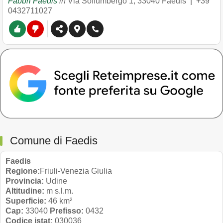
Fabbri Faedis
in
Via Soffumbergo 1
,
33040
Faedis
|
+39
0432711027
Comune di Faedis
Faedis
Regione:
Friuli-Venezia Giulia
Provincia:
Udine
Altitudine:
m s.l.m.
Superficie:
46 km²
Cap:
33040
Prefisso:
0432
Codice istat:
030036