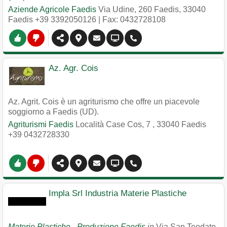
Aziende Agricole Faedis
Via Udine, 260 Faedis
,
33040
Faedis
+39 3392050126
| Fax: 0432728108
Az. Agr. Cois
Az. Agrit. Cois è un agriturismo che offre un piacevole
soggiorno a Faedis (UD).
Agriturismi Faedis
Località Case Cos, 7
,
33040
Faedis
+39 0432728330
Impla Srl Industria Materie Plastiche
Materie Plastiche - Produzione Faedis
in
Via San Teodato