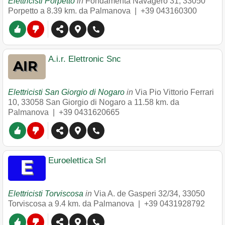
Elettricisti Porpetto
in
Fondamenta Navagero 31
,
33050
Porpetto
a 8.39 km. da Palmanova |
+39 043160300
A.i.r. Elettronic Snc
Elettricisti San Giorgio di Nogaro
in
Via Pio Vittorio Ferrari
10
,
33058
San Giorgio di Nogaro
a 11.58 km. da
Palmanova |
+39 0431620665
Euroelettica Srl
Elettricisti Torviscosa
in
Via A. de Gasperi 32/34
,
33050
Torviscosa
a 9.4 km. da Palmanova |
+39 0431928792