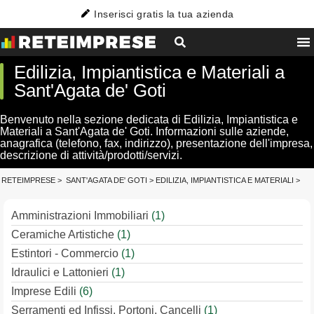
Inserisci gratis la tua azienda
Edilizia, Impiantistica e Materiali a
Sant'Agata de' Goti
Benvenuto nella sezione dedicata di Edilizia, Impiantistica e
Materiali a Sant'Agata de' Goti. Informazioni sulle aziende,
anagrafica (telefono, fax, indirizzo), presentazione dell'impresa,
descrizione di attività/prodotti/servizi.
RETEIMPRESE
>
SANT'AGATA DE' GOTI
>
EDILIZIA, IMPIANTISTICA E MATERIALI
>
Amministrazioni Immobiliari
(1)
Ceramiche Artistiche
(1)
Estintori - Commercio
(1)
Idraulici e Lattonieri
(1)
Imprese Edili
(6)
Serramenti ed Infissi, Portoni, Cancelli
(1)