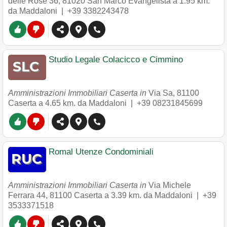
delle Rose 36
,
81020
San Marco Evangelista
a 1.95 km.
da Maddaloni |
+39 3382243478
Studio Legale Colacicco e Cimmino
Amministrazioni Immobiliari Caserta in
Via Sa
,
81100
Caserta
a 4.65 km. da Maddaloni |
+39 08231845699
Romal Utenze Condominiali
Amministrazioni Immobiliari Caserta in
Via Michele
Ferrara 44
,
81100
Caserta
a 3.39 km. da Maddaloni |
+39
3533371518