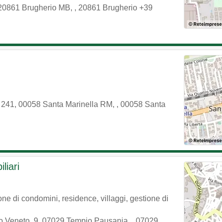
, 20861 Brugherio MB,
,
20861
Brugherio
+39
, 241, 00058 Santa Marinella RM,
,
00058
Santa
liari
ne di condomini, residence, villaggi, gestione di
rio Veneto, 9, 07029 Tempio Pausania,
,
07029