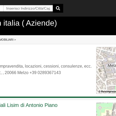
 italia ( Aziende)
MOBILIARI
>
mpravendita, locazioni, cessioni, consulenze, ecc.
2,
,
20066
Melzo
+39 0289367143
li Lisim di Antonio Piano