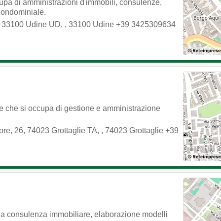
upa di amministrazioni d'immobili, consulenze,
 condominiale.
A, 33100 Udine UD,
,
33100
Udine
+39 3425309634
e che si occupa di gestione e amministrazione
re, 26, 74023 Grottaglie TA,
,
74023
Grottaglie
+39
la consulenza immobiliare, elaborazione modelli