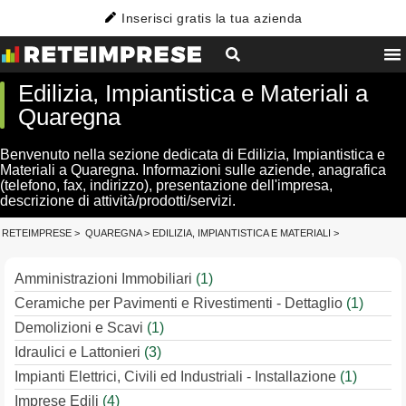
Inserisci gratis la tua azienda
Edilizia, Impiantistica e Materiali a
Quaregna
Benvenuto nella sezione dedicata di Edilizia, Impiantistica e
Materiali a Quaregna. Informazioni sulle aziende, anagrafica
(telefono, fax, indirizzo), presentazione dell'impresa,
descrizione di attività/prodotti/servizi.
RETEIMPRESE
>
QUAREGNA
>
EDILIZIA, IMPIANTISTICA E MATERIALI
>
Amministrazioni Immobiliari
(1)
Ceramiche per Pavimenti e Rivestimenti - Dettaglio
(1)
Demolizioni e Scavi
(1)
Idraulici e Lattonieri
(3)
Impianti Elettrici, Civili ed Industriali - Installazione
(1)
Imprese Edili
(4)