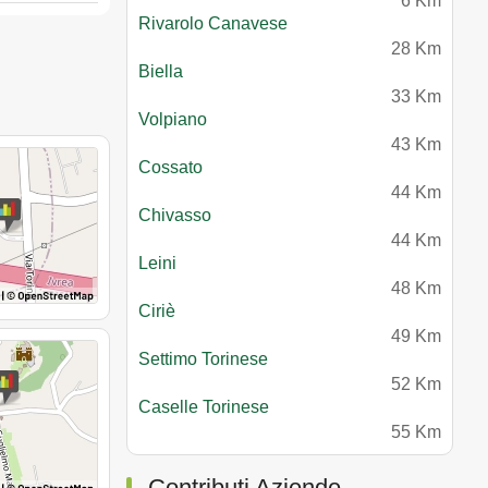
6 Km
Rivarolo Canavese
28 Km
Biella
33 Km
Volpiano
43 Km
Cossato
44 Km
Chivasso
44 Km
Leini
48 Km
Ciriè
49 Km
Settimo Torinese
52 Km
Caselle Torinese
55 Km
Contributi Aziende.