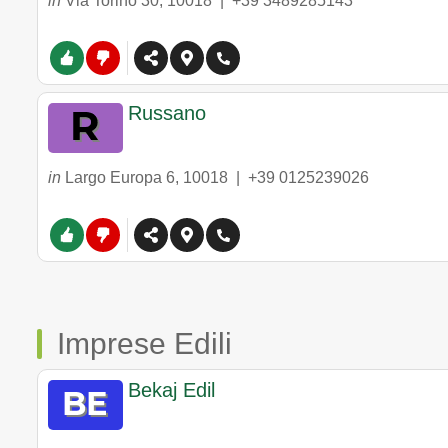
in
Via Torino 30
,
10018
|
+39 3489285143
Russano
in
Largo Europa 6
,
10018
|
+39 0125239026
Imprese Edili
Bekaj Edil