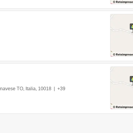
avese TO, Italia
,
10018
|
+39