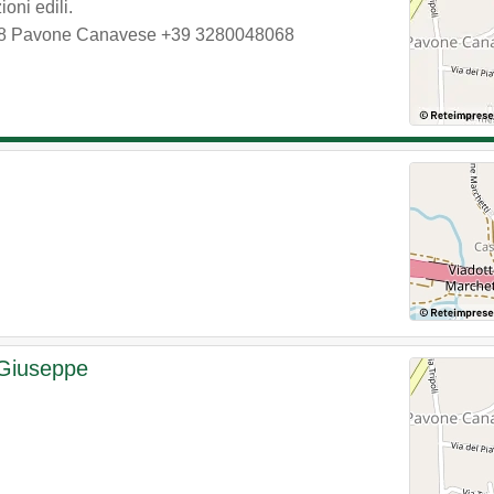
oni edili.
8
Pavone Canavese
+39 3280048068
 Giuseppe