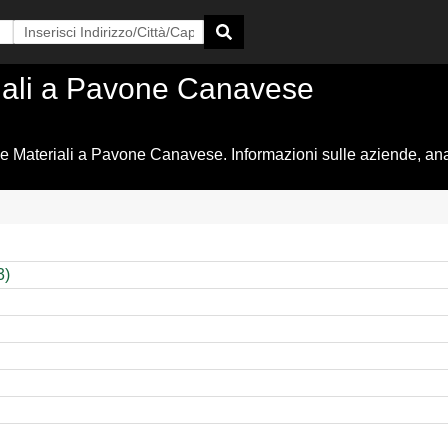
eriali a Pavone Canavese
 e Materiali a Pavone Canavese. Informazioni sulle aziende, anag
3)