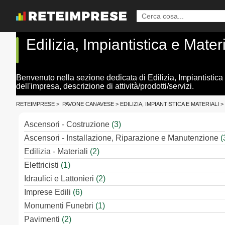
Edilizia, Impiantistica e Mat
Benvenuto nella sezione dedicata di Edilizia, Impiantistica
dell'impresa, descrizione di attività/prodotti/servizi.
RETEIMPRESE
>
PAVONE CANAVESE
>
EDILIZIA, IMPIANTISTICA E MATERIALI
>
Ascensori - Costruzione
(3)
Ascensori - Installazione, Riparazione e Manutenzione
(
Edilizia - Materiali
(2)
Elettricisti
(1)
Idraulici e Lattonieri
(2)
Imprese Edili
(6)
Monumenti Funebri
(1)
Pavimenti
(2)