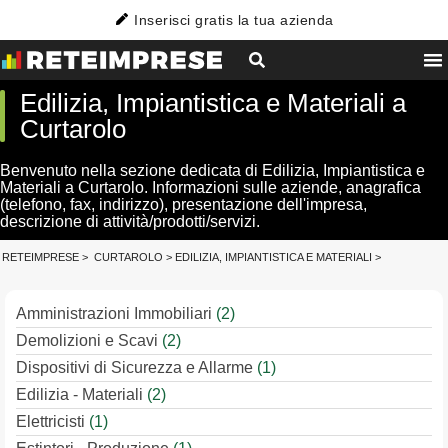
Inserisci gratis la tua azienda
Edilizia, Impiantistica e Materiali a
Curtarolo
Benvenuto nella sezione dedicata di Edilizia, Impiantistica e
Materiali a Curtarolo. Informazioni sulle aziende, anagrafica
(telefono, fax, indirizzo), presentazione dell'impresa,
descrizione di attività/prodotti/servizi.
RETEIMPRESE
>
CURTAROLO
>
EDILIZIA, IMPIANTISTICA E MATERIALI
>
Amministrazioni Immobiliari
(2)
Demolizioni e Scavi
(2)
Dispositivi di Sicurezza e Allarme
(1)
Edilizia - Materiali
(2)
Elettricisti
(1)