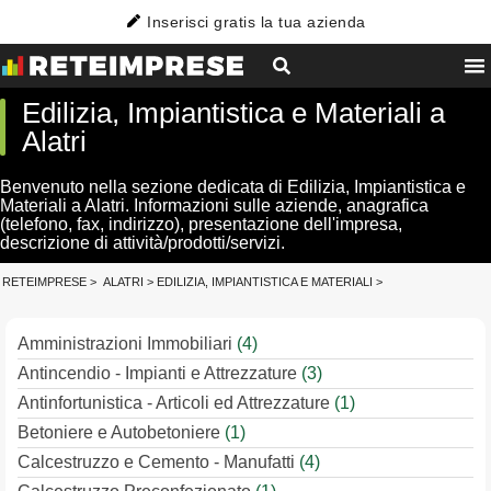
Inserisci gratis la tua azienda
Edilizia, Impiantistica e Materiali a
Alatri
Benvenuto nella sezione dedicata di Edilizia, Impiantistica e
Materiali a Alatri. Informazioni sulle aziende, anagrafica
(telefono, fax, indirizzo), presentazione dell'impresa,
descrizione di attività/prodotti/servizi.
RETEIMPRESE
>
ALATRI
>
EDILIZIA, IMPIANTISTICA E MATERIALI
>
Amministrazioni Immobiliari
(4)
Antincendio - Impianti e Attrezzature
(3)
Antinfortunistica - Articoli ed Attrezzature
(1)
Betoniere e Autobetoniere
(1)
Calcestruzzo e Cemento - Manufatti
(4)