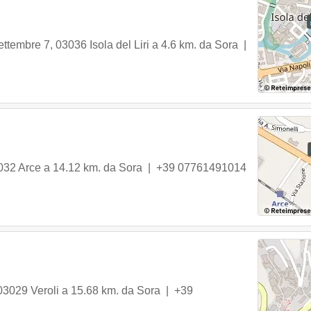
ettembre 7
,
03036
Isola del Liri
a 4.6 km. da Sora |
032
Arce
a 14.12 km. da Sora |
+39 07761491014
03029
Veroli
a 15.68 km. da Sora |
+39