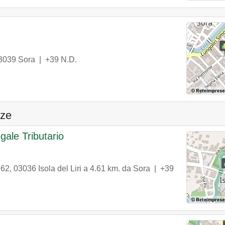
3039
Sora
|
+39 N.D.
nze
gale Tributario
 62
,
03036
Isola del Liri
a 4.61 km. da Sora |
+39