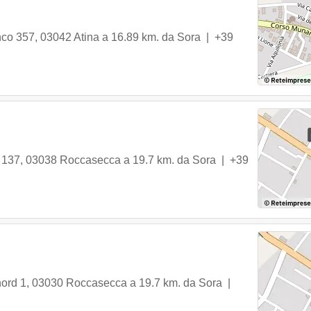
nco 357
,
03042
Atina
a 16.89 km. da Sora |
+39
 137
,
03038
Roccasecca
a 19.7 km. da Sora |
+39
nord 1
,
03030
Roccasecca
a 19.7 km. da Sora |