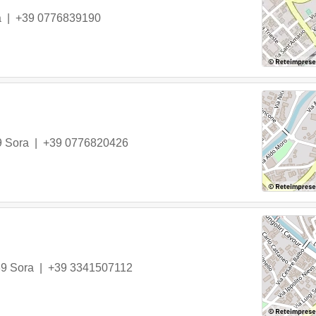
a
|
+39 0776839190
9
Sora
|
+39 0776820426
39
Sora
|
+39 3341507112