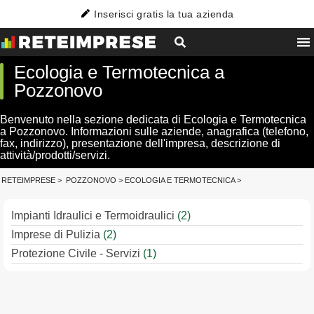
Inserisci gratis la tua azienda
Ecologia e Termotecnica a
Pozzonovo
Benvenuto nella sezione dedicata di Ecologia e Termotecnica
a Pozzonovo. Informazioni sulle aziende, anagrafica (telefono,
fax, indirizzo), presentazione dell'impresa, descrizione di
attività/prodotti/servizi.
RETEIMPRESE
>
POZZONOVO
>
ECOLOGIA E TERMOTECNICA
>
Impianti Idraulici e Termoidraulici
(2)
Imprese di Pulizia
(2)
Protezione Civile - Servizi
(1)