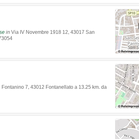
se
in
Via IV Novembre 1918 12
,
43017
San
73054
l Fontanino 7
,
43012
Fontanellato
a 13.25 km. da