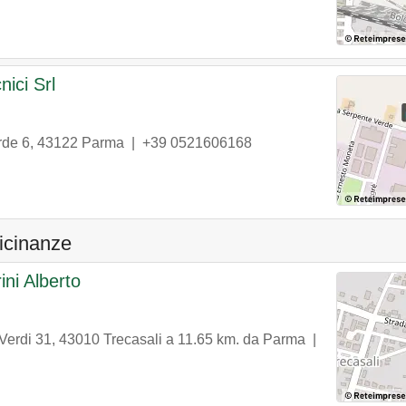
nici Srl
rde 6
,
43122
Parma
|
+39 0521606168
vicinanze
ini Alberto
Verdi 31
,
43010
Trecasali
a 11.65 km. da Parma |