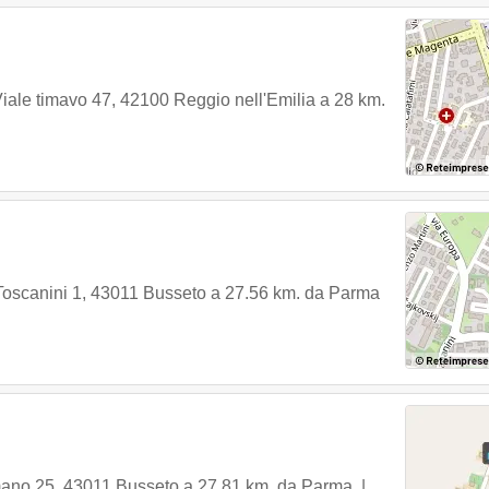
iale timavo 47
,
42100
Reggio nell'Emilia
a 28 km.
Toscanini 1
,
43011
Busseto
a 27.56 km. da Parma
mano 25
,
43011
Busseto
a 27.81 km. da Parma |