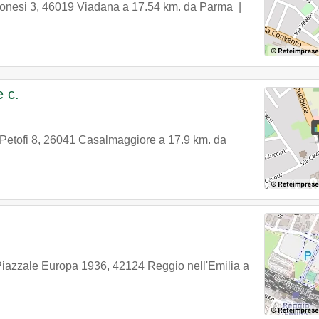
onesi 3
,
46019
Viadana
a 17.54 km. da Parma |
e c.
Petofi 8
,
26041
Casalmaggiore
a 17.9 km. da
iazzale Europa 1936
,
42124
Reggio nell'Emilia
a