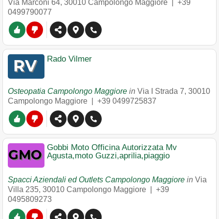
Via Marconi 64
,
30010
Campolongo Maggiore
|
+39
0499790077
Rado Vilmer
Osteopatia Campolongo Maggiore
in
Via I Strada 7
,
30010
Campolongo Maggiore
|
+39 0499725837
Gobbi Moto Officina Autorizzata Mv
Agusta,moto Guzzi,aprilia,piaggio
Spacci Aziendali ed Outlets Campolongo Maggiore
in
Via
Villa 235
,
30010
Campolongo Maggiore
|
+39
0495809273