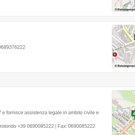
0689376222
e fornisce assistenza legale in ambito civile e
rotondo
+39 0690085222
| Fax: 0690085222