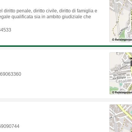
iritto penale, diritto civile, diritto di famiglia e
egale qualificata sia in ambito giudiziale che
34533
069063360
69090744