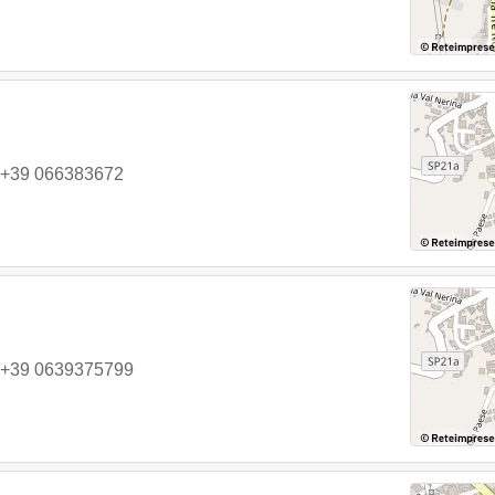
+39 066383672
+39 0639375799