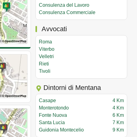
Consulenza del Lavoro
Consulenza Commerciale
Avvocati
Roma
Viterbo
Velletri
Rieti
Tivoli
Dintorni di Mentana
Casape
4 Km
Monterotondo
4 Km
Fonte Nuova
6 Km
Santa Lucia
7 Km
Guidonia Montecelio
9 Km