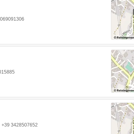
 069091306
015885
|
+39 3428507652