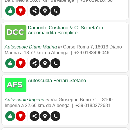
Bardineto
a 16.67 km. da Albenga |
+39 019828750
Damonte Cristiano & C. Societa' in
Accomandita Semplice
Autoscuole Diano Marina
in
Corso Roma 7
,
18013
Diano
Marina
a 18.77 km. da Albenga |
+39 0183496046
Autoscuola Ferrari Stefano
Autoscuole Imperia
in
Via Giuseppe Berio 71
,
18100
Imperia
a 22.66 km. da Albenga |
+39 0183272681