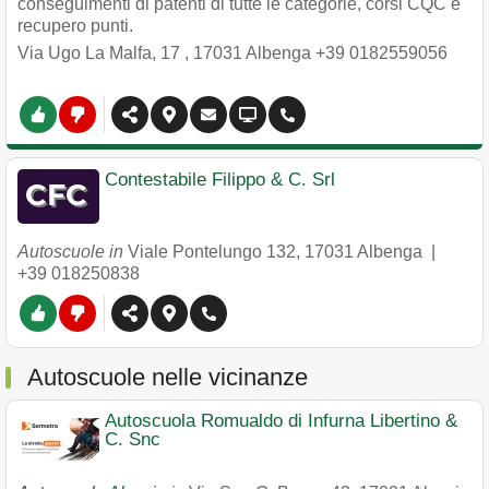
conseguimenti di patenti di tutte le categorie, corsi CQC e
recupero punti.
Via Ugo La Malfa, 17
,
17031
Albenga
+39 0182559056
Contestabile Filippo & C. Srl
Autoscuole in
Viale Pontelungo 132
,
17031
Albenga
|
+39 018250838
Autoscuole nelle vicinanze
Autoscuola Romualdo di Infurna Libertino &
C. Snc