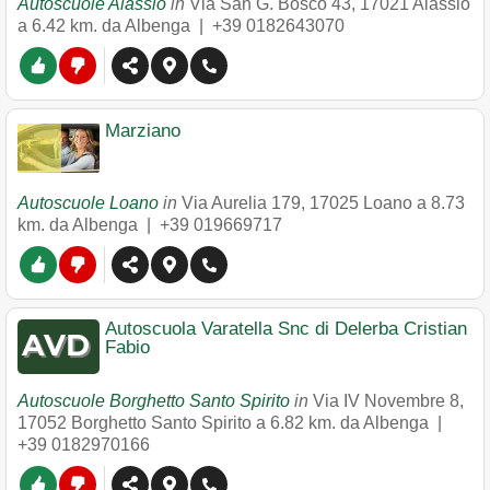
Autoscuole Alassio
in
Via San G. Bosco 43
,
17021
Alassio
a 6.42 km. da Albenga |
+39 0182643070
Marziano
Autoscuole Loano
in
Via Aurelia 179
,
17025
Loano
a 8.73
km. da Albenga |
+39 019669717
Autoscuola Varatella Snc di Delerba Cristian
Fabio
Autoscuole Borghetto Santo Spirito
in
Via IV Novembre 8
,
17052
Borghetto Santo Spirito
a 6.82 km. da Albenga |
+39 0182970166