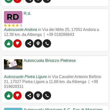
R.d.
Autoscuole Andora
in
Via dei Mille 25
,
17051
Andora
a
12.38 km. da Albenga |
+39 018286643
Autoscuola Briozzo Pietrese
Autoscuole Pietra Ligure
in
Via Cavalier Antonio Bellino
21
,
17027
Pietra Ligure
a 11.68 km. da Albenga |
+39
019628311
Autoscuola Marziano & C. Sas di Marziano