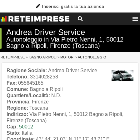
Inserisci gratis la tua azienda
Andrea Driver Service
Autonoleggio in Via Pietro Nenni, 1, 50012
Bagno a Ripoli, Firenze (Toscana)
RETEIMPRESE
>
BAGNO A RIPOLI
>
MOTORI
>
AUTONOLEGGIO
Ragione Sociale:
Andrea Driver Service
Telefono:
3314028258
Fax:
055645165
Comune:
Bagno a Ripoli
Quartiere/Località:
N.D.
Provincia:
Firenze
Regione:
Toscana
Indirizzo:
Via Pietro Nenni, 1, 50012 Bagno a Ripoli,
Firenze (Toscana)
Cap:
50012
Stato:
Italia
Coordinate:
43° 44´ 21.03" N
11° 17´ 43.71" E