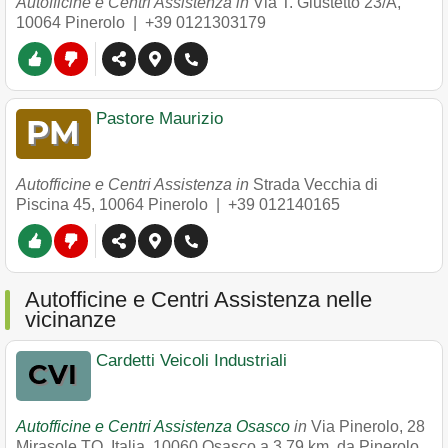
Autofficine e Centri Assistenza in
Via T. Giustetto 23/A
,
10064
Pinerolo
|
+39 0121303179
Pastore Maurizio
Autofficine e Centri Assistenza in
Strada Vecchia di
Piscina 45
,
10064
Pinerolo
|
+39 012140165
Autofficine e Centri Assistenza nelle
vicinanze
Cardetti Veicoli Industriali
Autofficine e Centri Assistenza Osasco
in
Via Pinerolo, 28
Mirasole TO, Italia
,
10060
Osasco
a 3.79 km. da Pinerolo