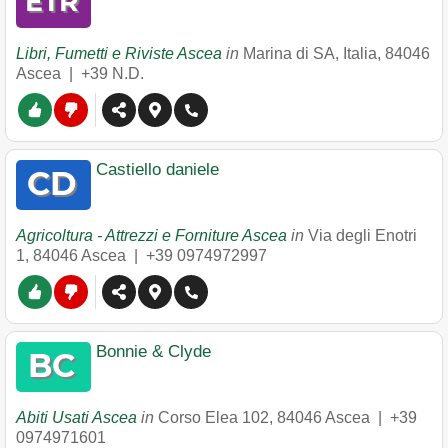
Libri, Fumetti e Riviste Ascea
in
Marina di SA, Italia
,
84046
Ascea
|
+39 N.D.
Castiello daniele
Agricoltura - Attrezzi e Forniture Ascea
in
Via degli Enotri
1
,
84046
Ascea
|
+39 0974972997
Bonnie & Clyde
Abiti Usati Ascea
in
Corso Elea 102
,
84046
Ascea
|
+39
0974971601