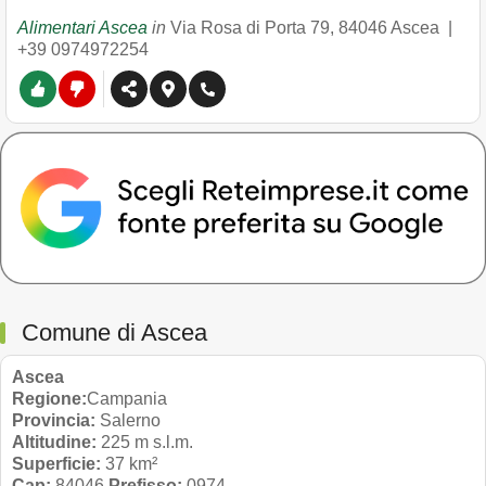
Alimentari Ascea
in
Via Rosa di Porta 79
,
84046
Ascea
|
+39 0974972254
Comune di Ascea
Ascea
Regione:
Campania
Provincia:
Salerno
Altitudine:
225 m s.l.m.
Superficie:
37 km²
Cap:
84046
Prefisso:
0974