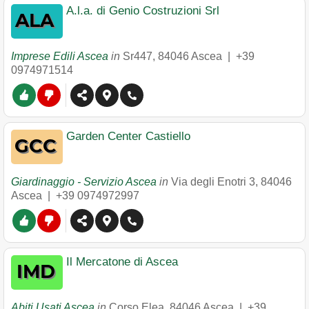
A.l.a. di Genio Costruzioni Srl
Imprese Edili Ascea
in
Sr447
,
84046
Ascea
|
+39
0974971514
Garden Center Castiello
Giardinaggio - Servizio Ascea
in
Via degli Enotri 3
,
84046
Ascea
|
+39 0974972997
Il Mercatone di Ascea
Abiti Usati Ascea
in
Corso Elea
,
84046
Ascea
|
+39