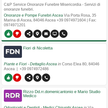
C&P Service Onoranze Funebre Misericordia - Servizi di
onoranze funebri.
Onoranze e Pompe Funebri Ascea
Via Porta Rosa, 35
Marina di Ascea
,
84046
Ascea
+39 0974971604
| Fax:
0974971201
Fiori di Nicoletta
Piante e Fiori - Dettaglio Ascea
in
Corso Elea 80
,
84046
Ascea
|
+39 0974972486
Rizzo Dd.rr.domenicantonio e Mario Studio
Medico
Odontoiatri e Dentisti - Medici Chirurghi Ascea
in
Via