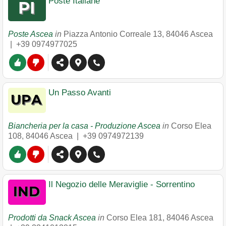
Poste Italiane
Poste Ascea
in
Piazza Antonio Correale 13
,
84046
Ascea
|
+39 0974977025
Un Passo Avanti
Biancheria per la casa - Produzione Ascea
in
Corso Elea
108
,
84046
Ascea
|
+39 0974972139
Il Negozio delle Meraviglie - Sorrentino
Prodotti da Snack Ascea
in
Corso Elea 181
,
84046
Ascea