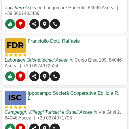
Zucchero Ascea
in
Lungomare Ponente
,
84046
Ascea
|
+39 3661403489
Franciullo Dott. Raffaele
Laboratori Odontotecnici Ascea
in
Corso Elea 109
,
84046
Ascea
|
+39 0974972524
Ippocampo Società Cooperativa Edilizia R.
L.
Campeggi, Villaggi Turistici e Ostelli Ascea
in
Via Grisi 2
,
84046
Ascea
|
+39 0974971703