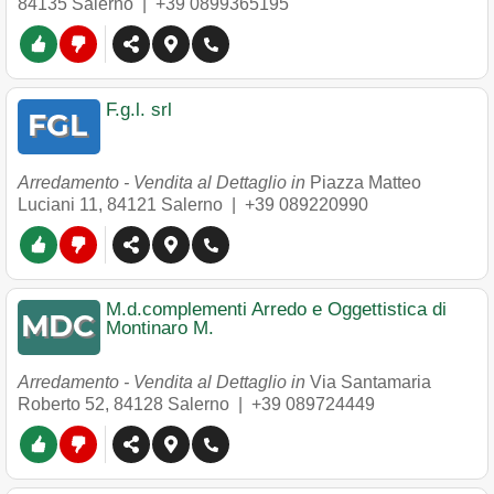
84135
Salerno
|
+39 0899365195
F.g.l. srl
Arredamento - Vendita al Dettaglio in
Piazza Matteo
Luciani 11
,
84121
Salerno
|
+39 089220990
M.d.complementi Arredo e Oggettistica di
Montinaro M.
Arredamento - Vendita al Dettaglio in
Via Santamaria
Roberto 52
,
84128
Salerno
|
+39 089724449