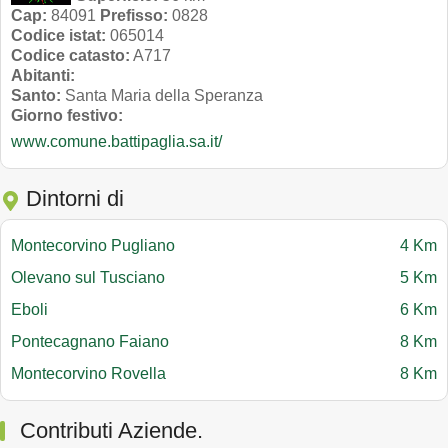
Cap:
84091
Prefisso:
0828
Codice istat:
065014
Codice catasto:
A717
Abitanti:
Santo:
Santa Maria della Speranza
Giorno festivo:
www.comune.battipaglia.sa.it/
Dintorni di
Montecorvino Pugliano
4 Km
Olevano sul Tusciano
5 Km
Eboli
6 Km
Pontecagnano Faiano
8 Km
Montecorvino Rovella
8 Km
Contributi Aziende.