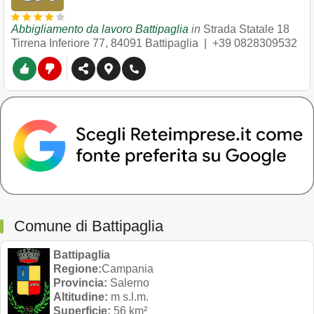
Abbigliamento da lavoro Battipaglia
in
Strada Statale 18
Tirrena Inferiore 77
,
84091
Battipaglia
|
+39 0828309532
Comune di Battipaglia
Battipaglia
Regione:
Campania
Provincia:
Salerno
Altitudine:
m s.l.m.
Superficie:
56 km²