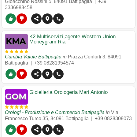
Gioacchino Rossini 5
,
84091
Battipaglia
|
+39
3336988458
K2 Multiservizi,agente Western Union
Moneygram Ria
Cambia Valute Battipaglia
in
Piazza Conforti 3
,
84091
Battipaglia
|
+39 08281954574
Gioielleria Orologeria Mari Antonio
Orologi - Produzione e Commercio Battipaglia
in
Via
Francesco Turco 35
,
84091
Battipaglia
|
+39 0828308073