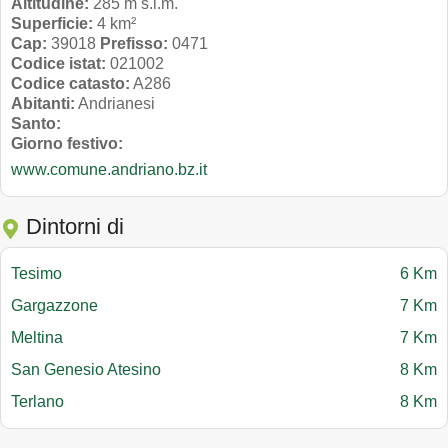
Altitudine:
285 m s.l.m.
Superficie:
4 km²
Cap:
39018
Prefisso:
0471
Codice istat:
021002
Codice catasto:
A286
Abitanti:
Andrianesi
Santo:
Giorno festivo:
www.comune.andriano.bz.it
Dintorni di
Tesimo
6 Km
Gargazzone
7 Km
Meltina
7 Km
San Genesio Atesino
8 Km
Terlano
8 Km