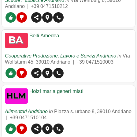
Scuole Pubbliche Andriano
in
Via Wehrburg 8
,
39010
Andriano
|
+39 0471510212
Belli Amedea
Cooperative Produzione, Lavoro e Servizi Andriano
in
Via
Wolfsturm 45
,
39010
Andriano
|
+39 0471510003
Hölzl maria generi misti
Alimentari Andriano
in
Piazza s. urbano 8
,
39010
Andriano
|
+39 0471510104