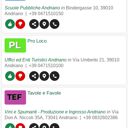
Scuole Pubbliche Andriano
in
Bindergasse 10
,
39010
Andriano
|
+39 0471510150
Pro Loco
Uffici ed Enti Turistici Andriano
in
Via Umberto 21
,
39010
Andriano
|
+39 0471510100
Tavole e Favole
Vini e Spumanti - Produzione e Ingrosso Andriano
in
Via
Don A. Niccoli 35A
,
73041
Andriano
|
+39 0832602386