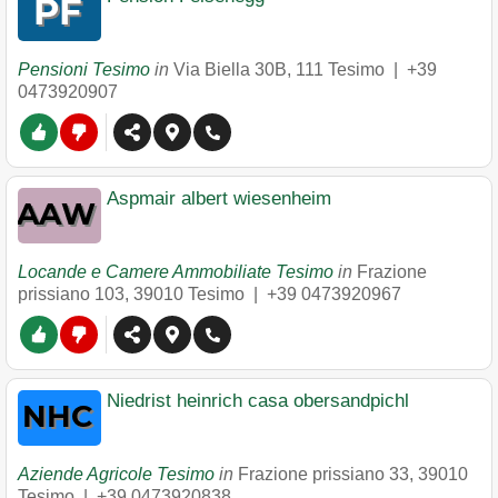
Pensioni Tesimo
in
Via Biella 30B
,
111
Tesimo
|
+39
0473920907
Aspmair albert wiesenheim
Locande e Camere Ammobiliate Tesimo
in
Frazione
prissiano 103
,
39010
Tesimo
|
+39 0473920967
Niedrist heinrich casa obersandpichl
Aziende Agricole Tesimo
in
Frazione prissiano 33
,
39010
Tesimo
|
+39 0473920838