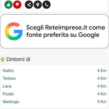
Dintorni di
Nalles
4 Km
Terlano
4 Km
Lana
4 Km
Postal
4 Km
Marlengo
5 Km