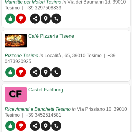
Marmitte per Motori Tesimo
in
Via dei Baumann 1d
,
39010
Tesimo
|
+39 3297508833
Cafè Pizzeria Tisene
Pizzerie Tesimo
in
Località , 65
,
39010
Tesimo
|
+39
0473920925
Castel Fahlburg
Ricevimenti e Banchetti Tesimo
in
Via Prissiano 10
,
39010
Tesimo
|
+39 3452514581