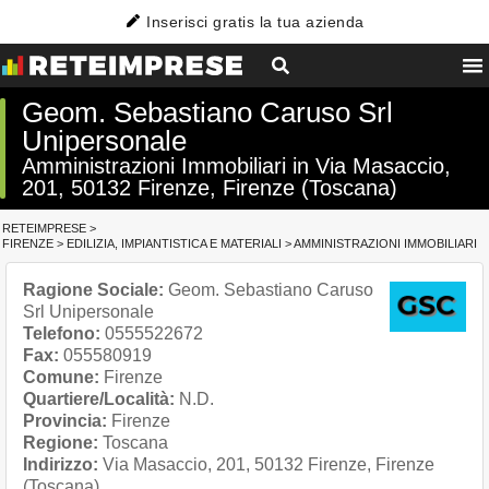
Inserisci gratis la tua azienda
Geom. Sebastiano Caruso Srl
Unipersonale
Amministrazioni Immobiliari in Via Masaccio,
201, 50132 Firenze, Firenze (Toscana)
RETEIMPRESE
>
FIRENZE
>
EDILIZIA, IMPIANTISTICA E MATERIALI
>
AMMINISTRAZIONI IMMOBILIARI
Ragione Sociale:
Geom. Sebastiano Caruso
Srl Unipersonale
Telefono:
0555522672
Fax:
055580919
Comune:
Firenze
Quartiere/Località:
N.D.
Provincia:
Firenze
Regione:
Toscana
Indirizzo:
Via Masaccio, 201, 50132 Firenze, Firenze
(Toscana)