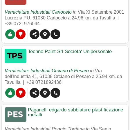
Verniciature Industriali Cartoceto
in
Via XI Settembre 2001
Lucrezia PU
,
61030
Cartoceto
a 24.96 km. da Tavullia |
+39 0721976044
Techno Paint Srl Societa' Unipersonale
Verniciature Industriali Orciano di Pesaro
in
Via
dell'Industria 41
,
61038
Orciano di Pesaro
a 25.94 km. da
Tavullia |
+39 0721892436
Paganelli edgardo sabbiature plastificazione
metalli
Verniciature Industriali Poggio Torriana in
Via Santo