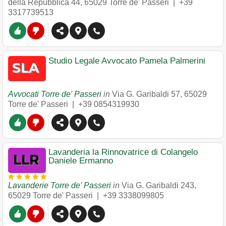
della Repubblica 44
,
65029
Torre de' Passeri
|
+39
3317739513
Studio Legale Avvocato Pamela Palmerini
Avvocati Torre de' Passeri
in
Via G. Garibaldi 57
,
65029
Torre de' Passeri
|
+39 0854319930
Lavanderia la Rinnovatrice di Colangelo
Daniele Ermanno
Lavanderie Torre de' Passeri
in
Via G. Garibaldi 243
,
65029
Torre de' Passeri
|
+39 3338099805