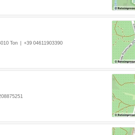
8010
Ton
|
+39 04611903390
208875251