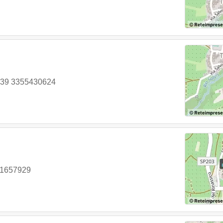
39 3355430624
61657929