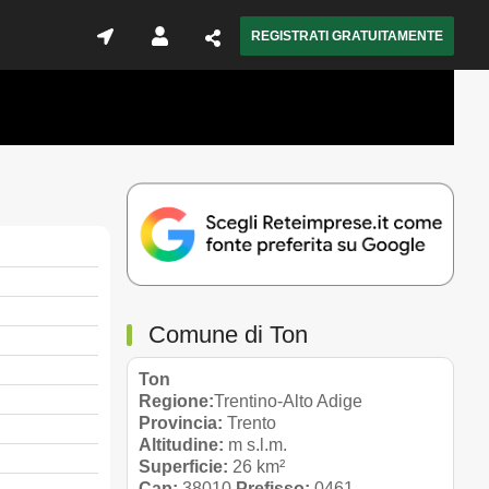
REGISTRATI GRATUITAMENTE
Comune di Ton
Ton
Regione:
Trentino-Alto Adige
Provincia:
Trento
Altitudine:
m s.l.m.
Superficie:
26 km²
Cap:
38010
Prefisso:
0461