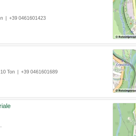
on
|
+39 0461601423
010
Ton
|
+39 0461601689
riale
.