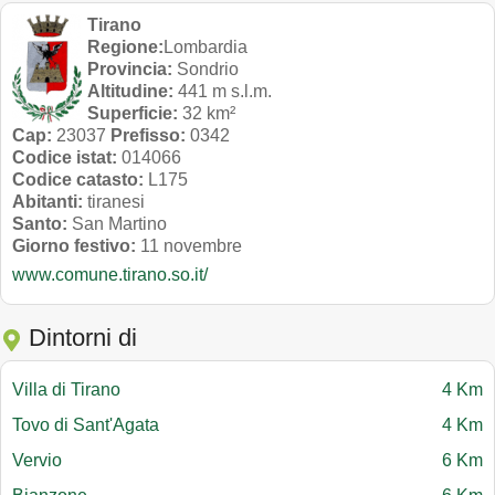
Tirano
Regione:
Lombardia
Provincia:
Sondrio
Altitudine:
441 m s.l.m.
Superficie:
32 km²
Cap:
23037
Prefisso:
0342
Codice istat:
014066
Codice catasto:
L175
Abitanti:
tiranesi
Santo:
San Martino
Giorno festivo:
11 novembre
www.comune.tirano.so.it/
Dintorni di
Villa di Tirano
4 Km
Tovo di Sant'Agata
4 Km
Vervio
6 Km