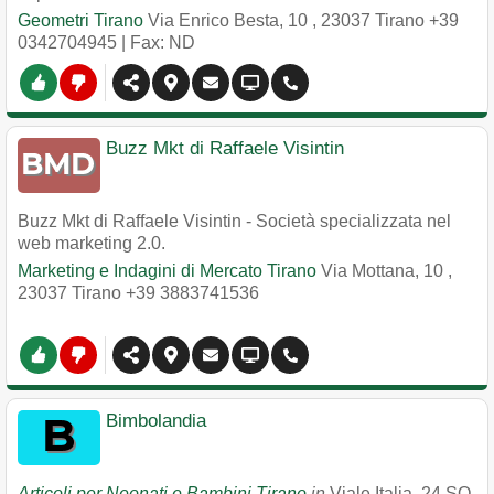
Geometri Tirano
Via Enrico Besta, 10
,
23037
Tirano
+39
0342704945
| Fax: ND
Buzz Mkt di Raffaele Visintin
Buzz Mkt di Raffaele Visintin - Società specializzata nel
web marketing 2.0.
Marketing e Indagini di Mercato Tirano
Via Mottana, 10
,
23037
Tirano
+39 3883741536
Bimbolandia
Articoli per Neonati e Bambini Tirano
in
Viale Italia, 24 SO,