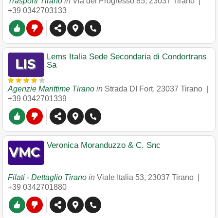
Trasporti Tirano
in
Via del Progresso 85
,
23037
Tirano
|
+39 0342703133
Lems Italia Sede Secondaria di Condortrans
Sa
Agenzie Marittime Tirano
in
Strada DI Fort
,
23037
Tirano
|
+39 0342701339
Veronica Moranduzzo & C. Snc
Filati - Dettaglio Tirano
in
Viale Italia 53
,
23037
Tirano
|
+39 0342701880