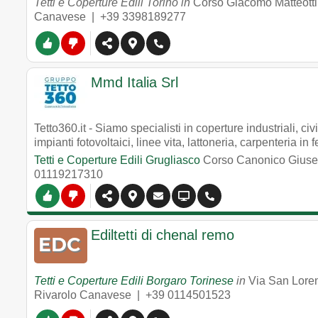
Tetti e Coperture Edili Torino in
Corso Giacomo Matteotti
Canavese |
+39 3398189277
Mmd Italia Srl
Tetto360.it - Siamo specialisti in coperture industriali, civ
impianti fotovoltaici, linee vita, lattoneria, carpenteria in 
Tetti e Coperture Edili Grugliasco
Corso Canonico Giuse
01119217310
Ediltetti di chenal remo
Tetti e Coperture Edili Borgaro Torinese
in
Via San Lore
Rivarolo Canavese |
+39 0114501523