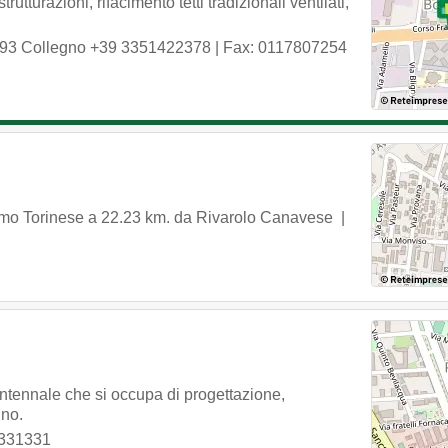
utturazioni, rifacimento tetti tradizionali ventilati,
93
Collegno
+39 3351422378
| Fax: 0117807254
imo Torinese
a 22.23 km. da Rivarolo Canavese |
entennale che si occupa di progettazione,
ino.
331331