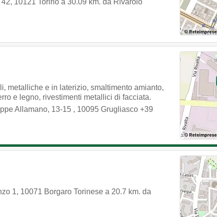
 42
,
10121
Torino
a 30.09 km. da Rivarolo
ili, metalliche e in laterizio, smaltimento amianto,
ferro e legno, rivestimenti metallici di facciata.
ppe Allamano, 13-15
,
10095
Grugliasco
+39
nzo 1
,
10071
Borgaro Torinese
a 20.7 km. da