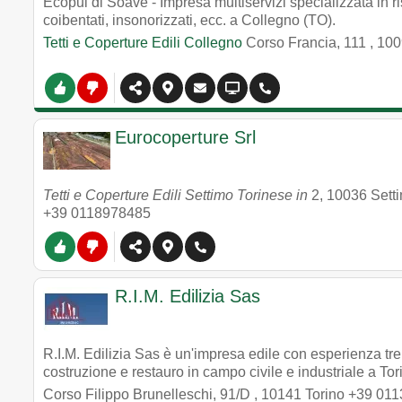
Ecopul di Soave - Impresa multiservizi specializzata in ristr
coibentati, insonorizzati, ecc. a Collegno (TO).
Tetti e Coperture Edili Collegno
Corso Francia, 111
,
100
Eurocoperture Srl
Tetti e Coperture Edili Settimo Torinese in
2
,
10036
Sett
+39 0118978485
R.I.M. Edilizia Sas
R.I.M. Edilizia Sas è un'impresa edile con esperienza tr
costruzione e restauro in campo civile e industriale a Tor
Corso Filippo Brunelleschi, 91/D
,
10141
Torino
+39 011