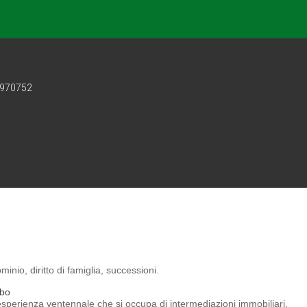
1970752
nio, diritto di famiglia, successioni.
rbo
esperienza ventennale che si occupa di intermediazioni immobiliari.