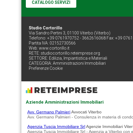
CATALOGO SERVIZI
Studio Cortorillo
Via Sandro Pertini 3, 01100 Viterbo (Viterbo)
Telefono: +39 0761970752 - 3662616068 Fax: +39 076
Partita IVA: 02152730566
Web:
www.cortorillo.it
RETE:
studiocortorillo.reteimprese.org
SETTORE:
Edilizia, Impiantistica e Materiali
CATEGORIA:
Amministrazioni Immobiliari
Preferenze Cookie
Aziende Amministrazioni Immobiliari
Avv. Germano Palmieri
Avvocati Viterbo
Avv. Germano Palmieri - Consulenza in materia di condomi
Agenzia Tuscia Immobiliare Srl
Agenzie Immobiliari Vite
Agenzia Tuscia Immobiliare Srl - Agenzia a Viterbo con 