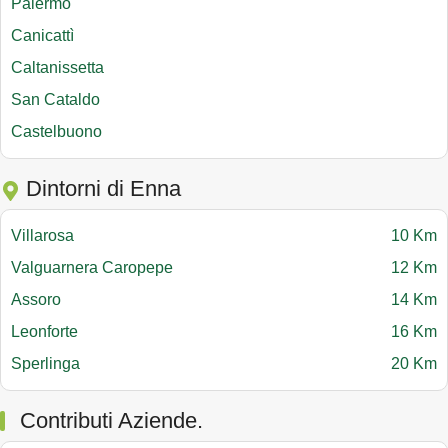
Palermo
Canicattì
Caltanissetta
San Cataldo
Castelbuono
Dintorni di Enna
Villarosa
10 Km
Valguarnera Caropepe
12 Km
Assoro
14 Km
Leonforte
16 Km
Sperlinga
20 Km
Contributi Aziende.