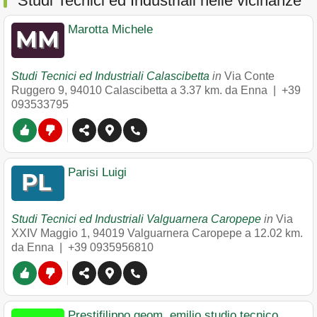
Studi Tecnici ed Industriali nelle vicinanze
Marotta Michele
Studi Tecnici ed Industriali Calascibetta
in
Via Conte
Ruggero 9
,
94010
Calascibetta
a 3.37 km. da Enna |
+39
093533795
Parisi Luigi
Studi Tecnici ed Industriali Valguarnera Caropepe
in
Via
XXIV Maggio 1
,
94019
Valguarnera Caropepe
a 12.02 km.
da Enna |
+39 0935956810
Prestifilippo geom. emilio studio tecnico