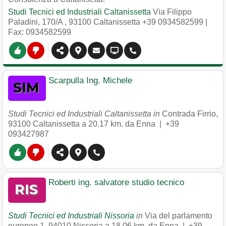
Studi Tecnici ed Industriali Caltanissetta
Via Filippo
Paladini, 170/A
,
93100
Caltanissetta
+39 0934582599
|
Fax: 0934582599
Scarpulla Ing. Michele
Studi Tecnici ed Industriali Caltanissetta in
Contrada Firrio
,
93100
Caltanissetta
a 20.17 km. da Enna |
+39
093427987
Roberti ing. salvatore studio tecnico
Studi Tecnici ed Industriali Nissoria
in
Via del parlamento
europeo 1
,
94010
Nissoria
a 18.06 km. da Enna |
+39