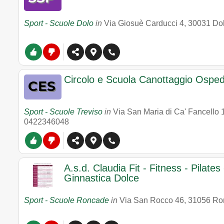
Sport - Scuole Dolo
in
Via Giosuè Carducci 4
,
30031
Do
Circolo e Scuola Canottaggio Ospeda
Sport - Scuole Treviso
in
Via San Maria di Ca' Fancello 
0422346048
A.s.d. Claudia Fit - Fitness - Pilate
Ginnastica Dolce
Sport - Scuole Roncade
in
Via San Rocco 46
,
31056
Ro