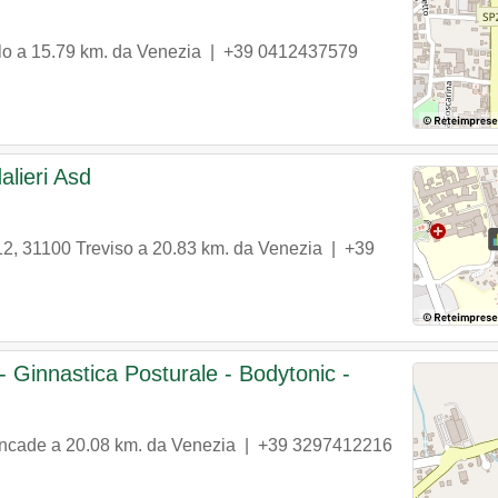
lo
a 15.79 km. da Venezia |
+39 0412437579
lieri Asd
12
,
31100
Treviso
a 20.83 km. da Venezia |
+39
s - Ginnastica Posturale - Bodytonic -
ncade
a 20.08 km. da Venezia |
+39 3297412216