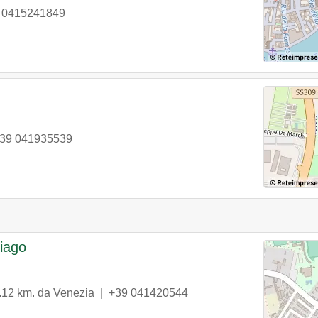
 0415241849
39 041935539
iago
.12 km. da Venezia |
+39 041420544