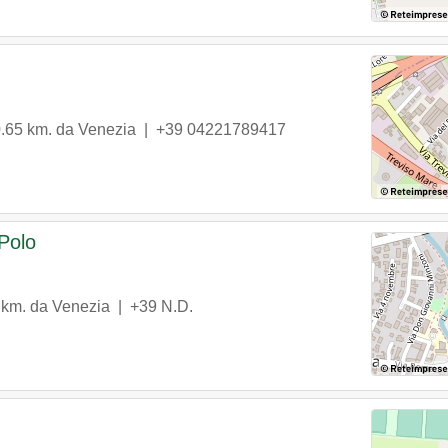
0.65 km. da Venezia |
+39 04221789417
Polo
 km. da Venezia |
+39 N.D.