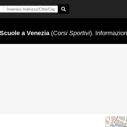
 Scuole a Venezia
(
Corsi Sportivi
). Informazion