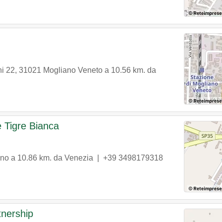
i 22
,
31021
Mogliano Veneto
a 10.56 km. da
e Tigre Bianca
ano
a 10.86 km. da Venezia |
+39 3498179318
tnership