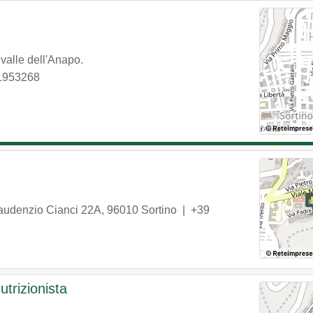
valle dell'Anapo.
1953268
audenzio Cianci 22A
,
96010
Sortino
|
+39
utrizionista