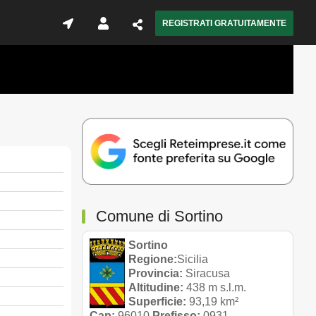
REGISTRATI GRATUITAMENTE
Comune di Sortino
Sortino
Regione:
Sicilia
Provincia:
Siracusa
Altitudine:
438 m s.l.m.
Superficie:
93,19 km²
Cap:
96010
Prefisso:
0931