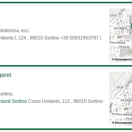
dodonzia, ecc.
berto I, 124
,
96010
Sortino
+39 00931953787
|
garet
ortino.
tanti Sortino
Corso Umberto, 112
,
96010
Sortino