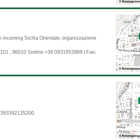
n incoming Sicilia Orientale, organizzazione
 101
,
96010
Sortino
+39 0931953989
| Fax:
 393392135200