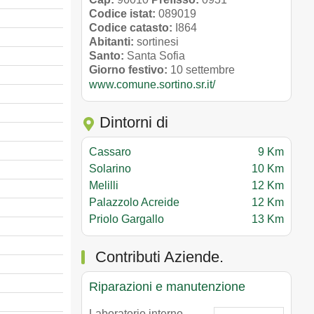
Codice istat:
089019
Codice catasto:
I864
Abitanti:
sortinesi
Santo:
Santa Sofia
Giorno festivo:
10 settembre
www.comune.sortino.sr.it/
Dintorni di
Cassaro
9 Km
Solarino
10 Km
Melilli
12 Km
Palazzolo Acreide
12 Km
Priolo Gargallo
13 Km
Contributi Aziende.
Riparazioni e manutenzione
Laboratorio interno