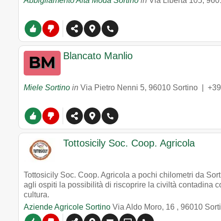
Abbigliamento Alta Moda Sortino
in
Via Libertà 105
,
960
Blancato Manlio
Miele Sortino
in
Via Pietro Nenni 5
,
96010
Sortino
|
+39
Tottosicily Soc. Coop. Agricola
Tottosicily Soc. Coop. Agricola a pochi chilometri da Sort
agli ospiti la possibilità di riscoprire la civiltà contadina 
cultura.
Aziende Agricole Sortino
Via Aldo Moro, 16
,
96010
Sort