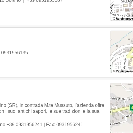
10
Sortino
|
+39 0931953187
 0931956135
ino (SR), in contrada M.te Mussuto, l’azienda offre
con i suoi antichi sapori, le sue tradizioni e la sua
ino
+39 0931956241
| Fax: 0931956241