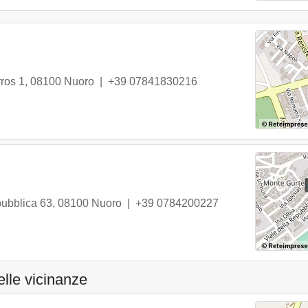
ros 1
,
08100
Nuoro
|
+39 07841830216
pubblica 63
,
08100
Nuoro
|
+39 0784200227
elle vicinanze