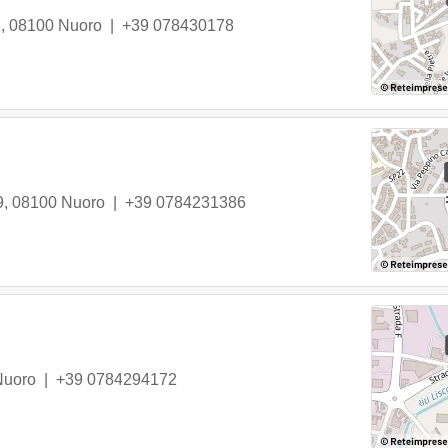
1
,
08100
Nuoro
|
+39 078430178
9
,
08100
Nuoro
|
+39 0784231386
Nuoro
|
+39 0784294172