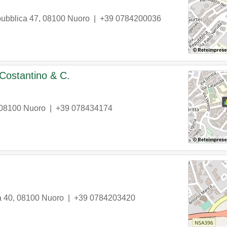
pubblica 47
,
08100
Nuoro
|
+39 0784200036
 Costantino & C.
08100
Nuoro
|
+39 078434174
a 40
,
08100
Nuoro
|
+39 0784203420