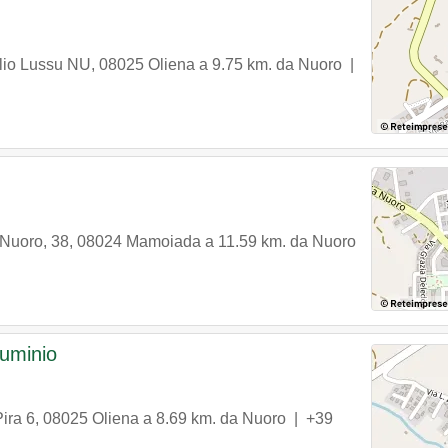
lio Lussu NU
,
08025
Oliena
a 9.75 km. da Nuoro |
 Nuoro, 38
,
08024
Mamoiada
a 11.59 km. da Nuoro
luminio
ira 6
,
08025
Oliena
a 8.69 km. da Nuoro |
+39