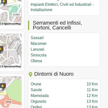
Impianti Elettrici, Civili ed Industriali -
Installazione
Serramenti ed Infissi,
Portoni, Cancelli
Sassari
Macomer
Lanusei
Siniscola
Oliena
Dintorni di Nuoro
Orune
10 Km
Sarule
11 Km
Mamoiada
12 Km
Orgosolo
13 Km
Oniferi
13 Km