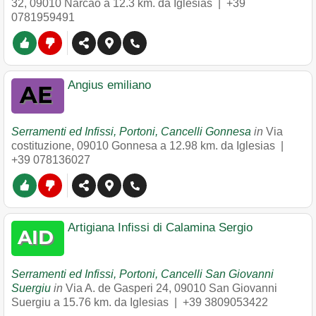
32
,
09010
Narcao
a 12.3 km. da Iglesias |
+39
0781959491
Angius emiliano
Serramenti ed Infissi, Portoni, Cancelli Gonnesa
in
Via
costituzione
,
09010
Gonnesa
a 12.98 km. da Iglesias |
+39 078136027
Artigiana Infissi di Calamina Sergio
Serramenti ed Infissi, Portoni, Cancelli San Giovanni
Suergiu
in
Via A. de Gasperi 24
,
09010
San Giovanni
Suergiu
a 15.76 km. da Iglesias |
+39 3809053422