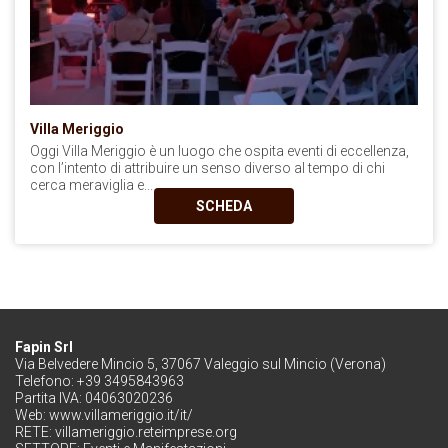
Villa Meriggio
Oggi Villa Meriggio è un luogo che ospita eventi di eccellenza,
con l’intento di attribuire un senso diverso al tempo di chi
cerca meraviglia e...
SCHEDA
Fapin Srl
Via Belvedere Mincio 5, 37067 Valeggio sul Mincio (Verona)
Telefono: +39 3495843963
Partita IVA: 04063020236
Web:
www.villameriggio.it/it/
RETE:
villameriggio.reteimprese.org