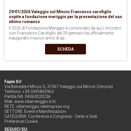
29/01/2026 Valeggio sul Mincio
Francesco carofiglio
ospite a fondazione meriggio per la presentazione del suo
ultimo romanzo
Il 2026 di Fondazione Meriggio è cominciato da qui L'incontro
con Francesco Carofiglio del 29 gennaio ha ufficialmente
inaugurato il nuovo anno di ap...
SCHEDA
Fapin Srl
Via Belvedere Mincio 5, 37067 Valeggio sul Mincio (Verona)
Telefono: +39 3495843963
Partita IVA: 04063020236
Web:
www.villameriggio.it/it/
RETE:
villameriggio.reteimprese.org
SETTORE:
Eventi e Manifestazioni
CATEGORIA:
Conferenze e Congressi - Centri e Sedi
Preferenze Cookie
SEGUICI SU: