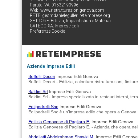
Partita IVA: 01532190996
Web:
www.ristrutturazionigenova.com
RETE:
geomdanielegulleri.reteimprese.org
SETTORE:
Edilizia, Impiantistica e Materiali
CATEGORIA:
Imprese Edili
Preferenze Cookie
Aziende Imprese Edili
Boffelli Decori
Imprese Edili Genova
Boffelli Decori - Edilizia, coloritura ristrutturazioni, finitu
Baldini Srl
Imprese Edili Genova
Baldini Srl - Impresa specializzata in restauri interni, ter
Edilpedrelli Snc
Imprese Edili Genova
Edilpedrelli Snc è un'impresa edile che opera a Genova.
Edilizia Genovese di Pagliaro E.
Imprese Edili Genova
Edilizia Genovese di Pagliaro E. - Azienda che opera nel c
Abdellatif Abdelrahman Shawki M.
Imprese Edili Genova