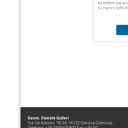
ed esterni sia so
su nuovo sotto
Geom. Daniele Gulleri
Via Cei Antonio 18/34, 16132 Genova (Genova)
Telefono: +39 3395605800 Fax: +39 ND