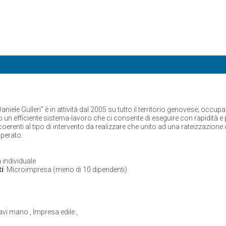
iele Gulleri" è in attività dal 2005 su tutto il territorio genovese; occup
un efficiente sistema-lavoro che ci consente di eseguire con rapidità e pr
coerenti al tipo di intervento da realizzare che unito ad una rateizzazion
operato.
ta individuale
i
: Microimpresa (meno di 10 dipendenti)
avi mano , Impresa edile ,