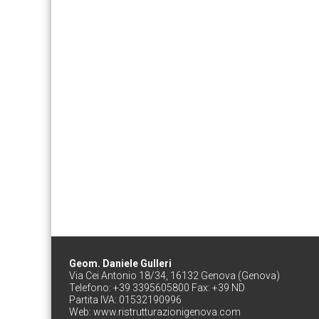
Geom. Daniele Gulleri
Via Cei Antonio 18/34, 16132 Genova (Genova)
Telefono: +39 3395605800 Fax: +39 ND
Partita IVA: 01532190996
Web:
www.ristrutturazionigenova.com