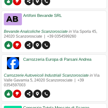
Artifoni Bevande SRL
Bevande Analcoliche Scanzorosciate
in
Via Sporla 45
,
24020
Scanzorosciate
|
+39 0354599260
Carrozzeria Europa di Parsani Andrea
Carrozzerie Autoveicoli Industriali Scanzorosciate
in
Via
Valle Gavarnia 5
,
24020
Scanzorosciate
|
+39
0354597003
Consorzio Tutela Moscato di Scanzo -