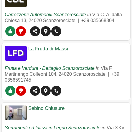
Carrozzerie Automobili Scanzorosciate
in
Via C. A. dalla
Chiesa 13
,
24020
Scanzorosciate
|
+39 035668804
La Frutta di Massi
Frutta e Verdura - Dettaglio Scanzorosciate
in
Via F.
Martinengo Colleoni 104
,
24020
Scanzorosciate
|
+39
0356591745
Sebino Chiusure
Serramenti ed Infissi in Legno Scanzorosciate
in
Via XXV