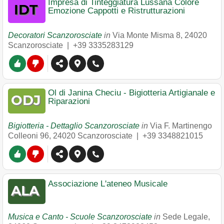
Impresa di Tinteggiatura Lussana Colore
Emozione Cappotti e Ristrutturazioni
Decoratori Scanzorosciate
in
Via Monte Misma 8
,
24020
Scanzorosciate
|
+39 3335283129
Ol di Janina Checiu - Bigiotteria Artigianale e
Riparazioni
Bigiotteria - Dettaglio Scanzorosciate
in
Via F. Martinengo
Colleoni 96
,
24020
Scanzorosciate
|
+39 3348821015
Associazione L'ateneo Musicale
Musica e Canto - Scuole Scanzorosciate
in
Sede Legale
,