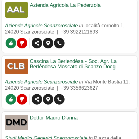
Azienda Agricola La Pederzola
Aziende Agricole Scanzorosciate
in
località cornolto 1
,
24020
Scanzorosciate
|
+39 3922121893
Cascina La Berlendèsa - Soc. Agr. La
Berlèndesa Moscato di Scanzo Docg
Aziende Agricole Scanzorosciate
in
Via Monte Bastia 11
,
24020
Scanzorosciate
|
+39 3356623627
Dottor Mauro D'anna
Studi Medici Generici Scanzorosciate
in
Piazza della