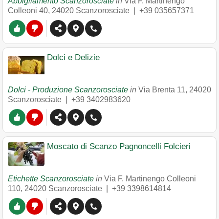
Abbigliamento Scanzorosciate
in
Via F. Martinengo
Colleoni 40
,
24020
Scanzorosciate
|
+39 035657371
Dolci e Delizie
Dolci - Produzione Scanzorosciate
in
Via Brenta 11
,
24020
Scanzorosciate
|
+39 3402983620
Moscato di Scanzo Pagnoncelli Folcieri
Etichette Scanzorosciate
in
Via F. Martinengo Colleoni
110
,
24020
Scanzorosciate
|
+39 3398614814