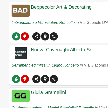
Beppecolor Art & Decorating
Imbiancature e Verniciature Roncello
in
Via Gabriele D'
Nuova Cavenaghi Alberto Srl
Serramenti ed Infissi in Legno Roncello
in
Via Giacomo M
Giulia Gramellini
Otorinolaringoiatria - Medici Specialisti Roncello
in
Via 