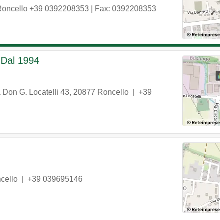
oncello
+39 0392208353
| Fax: 0392208353
e Dal 1994
 Don G. Locatelli 43
,
20877
Roncello
|
+39
cello
|
+39 039695146