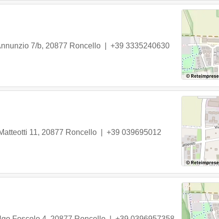
Annunzio 7/b
,
20877
Roncello
|
+39 3335240630
atteotti 11
,
20877
Roncello
|
+39 039695012
Ugo Foscolo 4
,
20877
Roncello
|
+39 0396957358