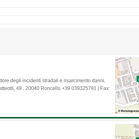
e degli incidenti stradali e risarcimento danni.
tteotti, 49
,
20040
Roncello
+39 039325791
| Fax: