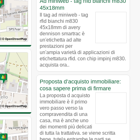
Ad miniweb - tag rfid bianchi m830
45x18mm
Il tag ad miniweb - tag
rfid bianchi m830
45x18mm di avery
dennison smartrac è
un'etichetta ad alte
prestazioni per
un'ampia varietà di applicazioni di
etichettatura rfid. con chip impinj m830.
acquista ora..
Proposta d’acquisto immobiliare:
cosa sapere prima di firmare
La proposta d acquisto
immobiliare è il primo
vero passo verso la
compravendita di una
casa, ma è anche uno
dei momenti più delicati
di tutta la trattativa. se viene scritta
bene, tutela entrambe le parti se,