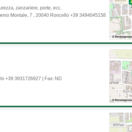
urezza, zanzariere, porte, ecc.
enio Montale, 7
,
20040
Roncello
+39 3494045158
lo
+39 3931726927
| Fax: ND